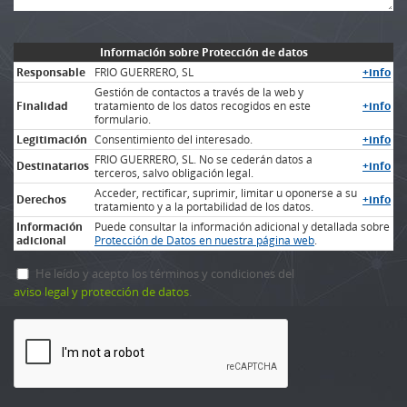
Información sobre Protección de datos
Responsable
FRIO GUERRERO, SL
+info
Gestión de contactos a través de la web y
Finalidad
tratamiento de los datos recogidos en este
+info
formulario.
Legitimación
Consentimiento del interesado.
+info
FRIO GUERRERO, SL. No se cederán datos a
Destinatarios
+info
terceros, salvo obligación legal.
Acceder, rectificar, suprimir, limitar u oponerse a su
Derechos
+info
tratamiento y a la portabilidad de los datos.
Información
Puede consultar la información adicional y detallada sobre
adicional
Protección de Datos en nuestra página web
.
He leído y acepto los términos y condiciones del
aviso legal y protección de datos
.